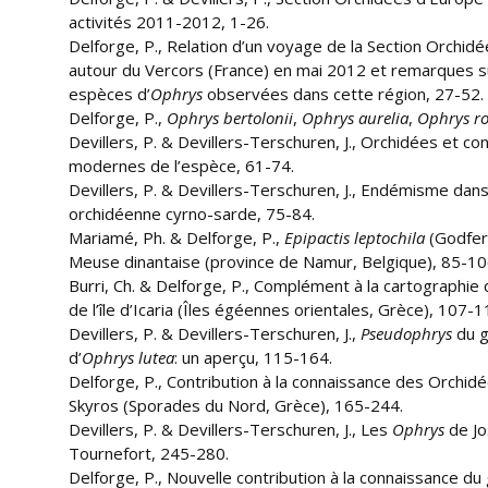
activités 2011-2012, 1-26.
Delforge, P., Relation d’un voyage de la Section Orchid
autour du Vercors (France) en mai 2012 et remarques s
espèces d’
Ophrys
observées dans cette région, 27-52.
Delforge, P.,
Ophrys
bertolonii
,
Ophrys
aurelia
,
Ophrys
r
Devillers, P. & Devillers-Terschuren, J., Orchidées et co
modernes de l’espèce, 61-74.
Devillers, P. & Devillers-Terschuren, J., Endémisme dans 
orchidéenne cyrno-sarde, 75-84.
Mariamé, Ph. & Delforge, P.,
Epipactis
leptochila
(Godfer
Meuse dinantaise (province de Namur, Belgique), 85-10
Burri, Ch. & Delforge, P., Complément à la cartographie
de l’île d’Icaria (Îles égéennes orientales, Grèce), 107-1
Devillers, P. & Devillers-Terschuren, J.,
Pseudophrys
du 
d’
Ophrys
lutea
: un aperçu, 115-164.
Delforge, P., Contribution à la connaissance des Orchidée
Skyros (Sporades du Nord, Grèce), 165-244.
Devillers, P. & Devillers-Terschuren, J., Les
Ophrys
de Jo
Tournefort, 245-280.
Delforge, P., Nouvelle contribution à la connaissance d