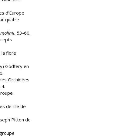
ées d’Europe
ur quatre
omolinii
, 53-60.
ncepts
la flore
y) Godfery en
6.
 des Orchidées
14.
groupe
s de l’île de
seph Pitton de
u groupe