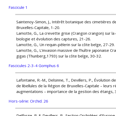
Fascicule 1
Saintenoy-Simon, J., Intérêt botanique des cimetières d
Bruxelles-Capitale, 1-20.
Lamotte, G., La crevette grise (Crangon crangon) sur la
biologie et évolution des captures, 21-26.
Lamotte, G., Un requin-pèlerin sur la côte belge, 27-29.
Lamotte, G., L’invasion massive de l’huître japonaise C
gigas (Thunberg,1793) sur la côte belge, 30-32.
Fascicules 2-3-4 Gomphus 6
Lafontaine, R.-M., Delsinne, T., Devillers, P., Évolution 
de libellules de la Région de Bruxelles-Capitale – leurs 
augmentations – importance de la gestion des étangs, 
Hors-série: Orchid. 26
Delforge, P. & Devillers, P., Section Orchidées d’Europe