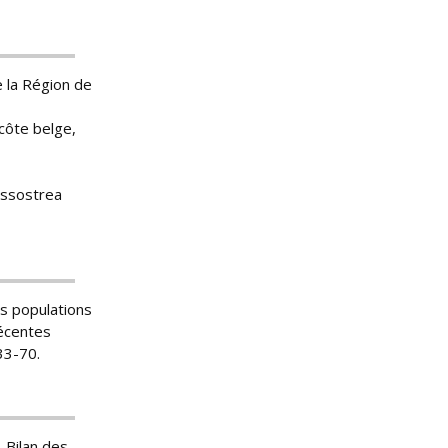
e la Région de
 côte belge,
rassostrea
des populations
récentes
33-70.
 -Bilan des