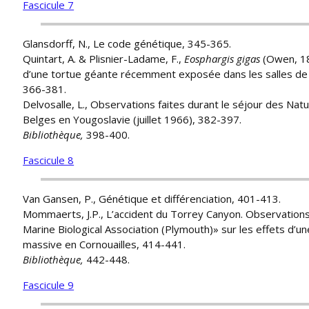
Fascicule 7
Glansdorff, N., Le code génétique, 345-365.
Quintart, A. & Plisnier-Ladame, F.,
Eosphargis gigas
(Owen, 1
d’une tortue géante récemment exposée dans les salles de l’
366-381.
Delvosalle, L., Observations faites durant le séjour des Natu
Belges en Yougoslavie (juillet 1966), 382-397.
Bibliothèque,
398-400.
Fascicule 8
Van Gansen, P., Génétique et différenciation, 401-413.
Mommaerts, J.P., L’accident du Torrey Canyon. Observations
Marine Biological Association (Plymouth)» sur les effets d’un
massive en Cornouailles, 414-441.
Bibliothèque,
442-448.
Fascicule 9