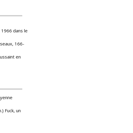
t 1966 dans le
iseaux, 166-
ussaint en
oyenne
n.) Fuck, un