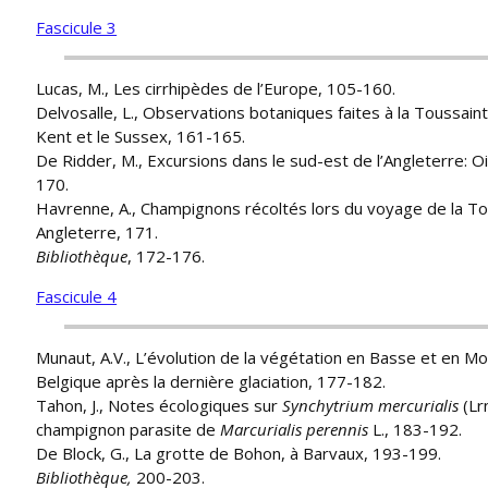
Fascicule 3
Lucas, M., Les cirrhipèdes de l’Europe, 105-160.
Delvosalle, L., Observations botaniques faites à la Toussain
Kent et le Sussex, 161-165.
De Ridder, M., Excursions dans le sud-est de l’Angleterre: O
170.
Havrenne, A., Champignons récoltés lors du voyage de la To
Angleterre, 171.
Bibliothèque
, 172-176.
Fascicule 4
Munaut, A.V., L’évolution de la végétation en Basse et en M
Belgique après la dernière glaciation, 177-182.
Tahon, J., Notes écologiques sur
Synchytrium mercurialis
(Lr
champignon parasite de
Marcurialis perennis
L., 183-192.
De Block, G., La grotte de Bohon, à Barvaux, 193-199.
Bibliothèque,
200-203.