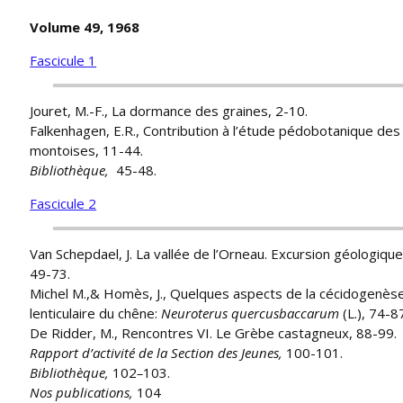
Volume 49, 1968
Fascicule 1
Jouret, M.-F., La dormance des graines, 2-10.
Falkenhagen, E.R., Contribution à l’étude pédobotanique des
montoises, 11-44.
Bibliothèque,
45-48.
Fascicule 2
Van Schepdael, J. La vallée de l’Orneau. Excursion géologique
49-73.
Michel M.,& Homès, J., Quelques aspects de la cécidogenèse 
lenticulaire du chêne:
Neuroterus quercusbaccarum
(L.), 74-8
De Ridder, M., Rencontres VI. Le Grèbe castagneux, 88-99.
Rapport d’activité de la Section des Jeunes,
100-101.
Bibliothèque,
102
–
103.
Nos publications,
104