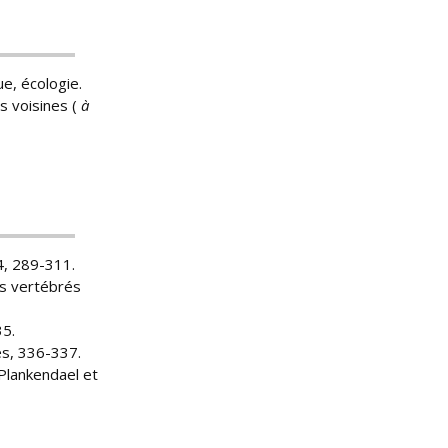
ue, écologie.
s voisines (
à
4, 289-311.
des vertébrés
35.
nes, 336-337.
 Plankendael et