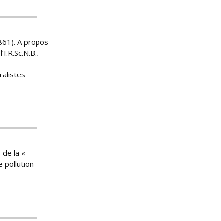
861). A propos
I.R.Sc.N.B.,
ralistes
 de la «
e pollution