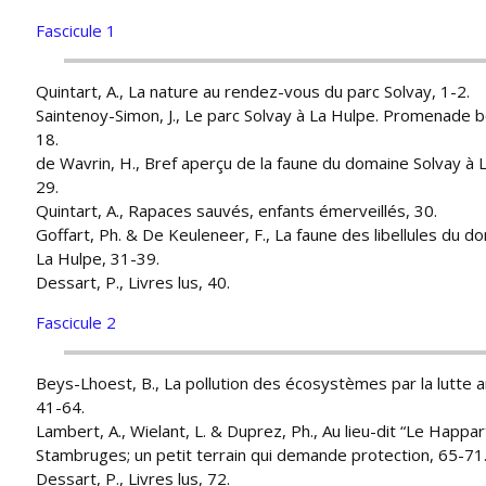
Fascicule 1
Quintart, A., La nature au rendez-vous du parc Solvay, 1-2.
Saintenoy-Simon, J., Le parc Solvay à La Hulpe. Promenade b
18.
de Wavrin, H., Bref aperçu de la faune du domaine Solvay à 
29.
Quintart, A., Rapaces sauvés, enfants émerveillés, 30.
Goffart, Ph. & De Keuleneer, F., La faune des libellules du d
La Hulpe, 31-39.
Dessart, P., Livres lus, 40.
Fascicule 2
Beys-Lhoest, B., La pollution des écosystèmes par la lutte a
41-64.
Lambert, A., Wielant, L. & Duprez, Ph., Au lieu-dit “Le Happar
Stambruges; un petit terrain qui demande protection, 65-71
Dessart, P., Livres lus, 72.