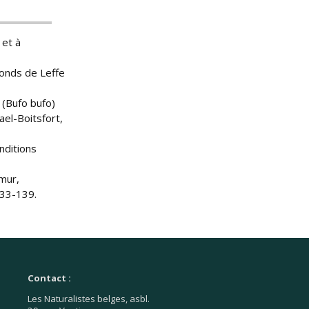
 et à
Fonds de Leffe
 (Bufo bufo)
el-Boitsfort,
nditions
mur,
133-139.
Contact :
Les Naturalistes belges, asbl.