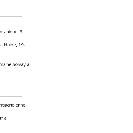
otanique, 3-
La Hulpe, 19-
omaine Solvay à
ntiacridienne,
t” à
.