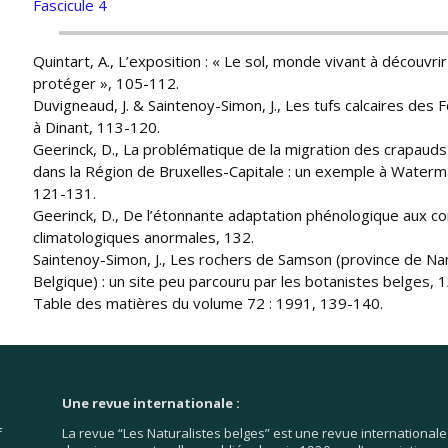
Fascicule 4
Quintart, A., L’exposition : « Le sol, monde vivant à découvrir
protéger », 105-112.
Duvigneaud, J. & Saintenoy-Simon, J., Les tufs calcaires des 
à Dinant, 113-120.
Geerinck, D., La problématique de la migration des crapauds
dans la Région de Bruxelles-Capitale : un exemple à Waterma
121-131.
Geerinck, D., De l’étonnante adaptation phénologique aux co
climatologiques anormales, 132.
Saintenoy-Simon, J., Les rochers de Samson (province de Na
Belgique) : un site peu parcouru par les botanistes belges, 
Table des matières du volume 72 : 1991, 139-140.
Une revue internationale :
f
La revue “Les Naturalistes belges” est une revue internationale