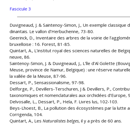
Fascicule 3
Duvigneaud, J. & Saintenoy-Simon, J., Un exemple classique d
dinantais. Le vallon d’Herbuchenne, 73-80.
Geerinck, D., Inventaire des arbres de la voirie de l’agglomé
bruxelloise : 16. Forest, 81-85.
Quintart, A., L’institut royal des sciences naturelles de Belgi
neuve, 86.
Saintenoy-Simon, J. & Duvigneaud, J., L’île d’Al Golette (Bouv
Meuse, province de Namur, Belgique) : une réserve naturell
la vallée de la Meuse, 87-96.
Dessart, P., Sensassionalisme, 97-98.
Delforge, P., Devillers-Terschuren, J & Devillers, P., Contribu
taxonomiques et nomenclaturales aux orchidées d’Europe, 
Delvosalle, L., Dessart, P., Hela, F. Livres lus, 102-103.
Beys-Lhoest, B., La pollution des écosystèmes par la lutte an
Corrigenda, 104.
Quintart, A., Les
Naturalistes belges
, il y a près de 60 ans.