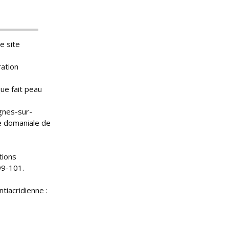
e site
ration
que fait peau
ignes-sur-
e domaniale de
tions
99-101.
tiacridienne :